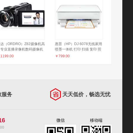
达（ORDRO）Z82摄像机高
惠普（HP）DJ 6078无线家用
清专业直播录像机数码摄像机
喷墨一体机 打印 扫描 复印 照
携手持DV 10倍光学变焦
片打印 微信打印（5088 5078
￥
1199.00
￥
799.00
20倍智能变焦 vlog短视频
升级型号）
致服务
天天低价，畅选无忧
16
微信
移动端
00