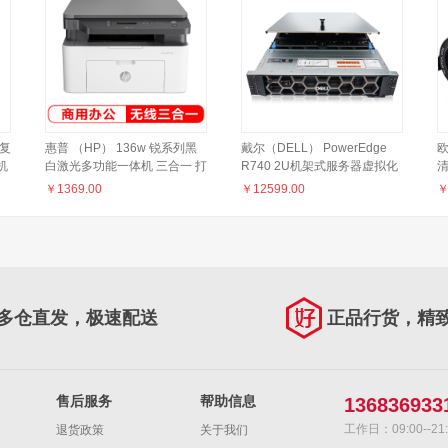
p复
惠普 （HP） 136w 锐系列黑
戴尔（DELL） PowerEdge
欧
机
白激光多功能一体机 三合一 打
R740 2U机架式服务器虚拟化
络
印复印扫描 M1136升级款无线
主机 1*铜牌3204 6核心6线程
便
￥
1369.00
￥
12599.00
版
16G内存/1TB SATA企业
1
级/495W
多仓直发，极速配送
正品行货，精
售后服务
帮助信息
136836933
工作日：09:00--21:
退货政策
关于我们