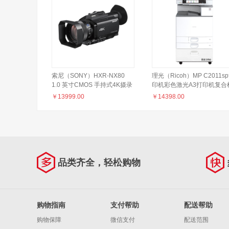
索尼（SONY）HXR-NX80
理光（Ricoh）MP C2011s
1.0 英寸CMOS 手持式4K摄录
印机彩色激光A3打印机复合
一体机 小巧便携 12倍光学 专
多功能一体机 双面输稿器网
￥
13999.00
￥
14398.00
业级摄录机中的掌中宝
办公
品类齐全，轻松购物
购物指南
支付帮助
配送帮助
购物保障
微信支付
配送范围