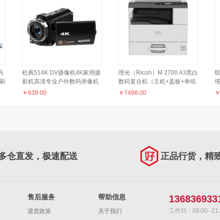
码
松典514K DV摄像机4K家用摄
理光（Ricoh）M 2700 A3黑白
联
印刷
影机高清专业户外数码录像机
数码复合机（主机+盖板+单纸
塔
D
手持便携 标配128G
盒+无线）
2
￥
639.00
￥
7498.00
稿
S
多仓直发，极速配送
正品行货，精
售后服务
帮助信息
136836933
工作日：09:00--21:
退货政策
关于我们