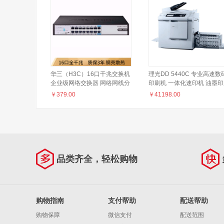
华三（H3C）16口千兆交换机
理光DD 5440C 专业高速数
企业级网络交换器 网络网线分
印刷机 一体化速印机 油墨
线器 Mini S16G-U
机办公商用学校试卷打印 D
￥
379.00
￥
41198.00
5440C官方标配（盖板） 原
制版
品类齐全，轻松购物
购物指南
支付帮助
配送帮助
购物保障
微信支付
配送范围